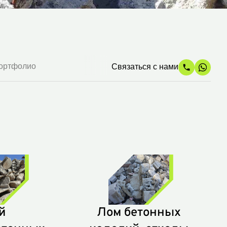
ортфолио
Связаться с нами
й
Лом бетонных