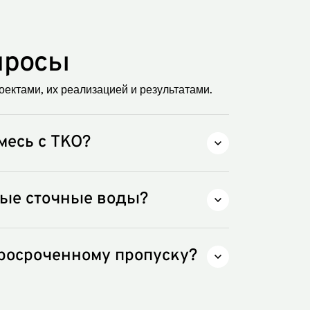
просы
ектами, их реализацией и результатами.
месь с ТКО?
ые отходы.
вые сточные воды?
тным запахом.
просроченному пропуску?
вия.