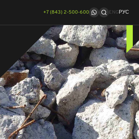
+7 (843) 2-500-600
ENG
РУС
тфолио
Связаться с нами