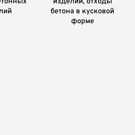
етонных
изделий, отходы
лий
бетона в кусковой
форме