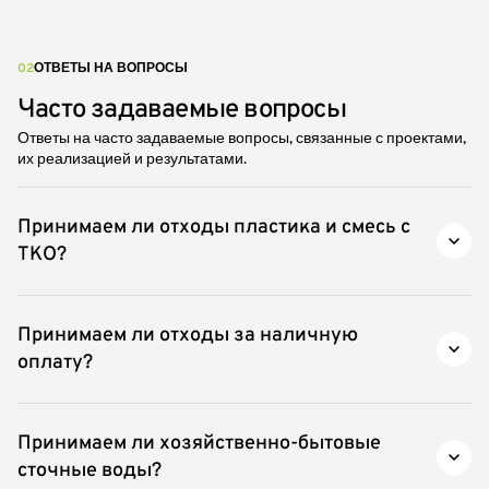
02
ОТВЕТЫ НА ВОПРОСЫ
Часто задаваемые вопросы
Ответы на часто задаваемые вопросы, связанные с проектами,
их реализацией и результатами.
Принимаем ли отходы пластика и смесь с
ТКО?
Нет, принимаем только строительные,
промышленные отходы.
Принимаем ли отходы за наличную
оплату?
Оплата производится только по безналичному
расчету и после заключения договора.
Принимаем ли хозяйственно-бытовые
сточные воды?