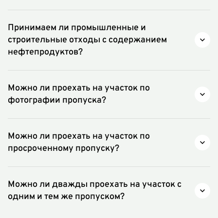
Нет, мы не принимаем отходы с резким или
неприятным запахом.
Принимаем ли промышленные и
строительные отходы с содержанием
нефтепродуктов?
Нет, не принимаем.
Можно ли проехать на участок по
фотографии пропуска?
Нет, только с предоставлением пропуска на
бумажном носителе.
Можно ли проехать на участок по
просроченному пропуску?
Нет, необходим пропуск с актуальным сроком
действия.
Можно ли дважды проехать на участок с
одним и тем же пропуском?