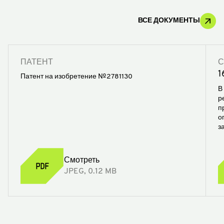
ВСЕ ДОКУМЕНТЫ
ПАТЕНТ
С
1
Патент на изобретение №2781130
В
р
п
о
з
Смотреть
JPEG, 0.12 MB