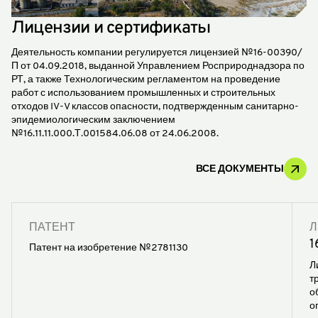
Лицензии и сертификаты
Деятельность компании регулируется лицензией №16-00390/
П от 04.09.2018, выданной Управлением Росприроднадзора по
РТ, а также Технологическим регламентом на проведение
работ с использованием промышленных и строительных
отходов IV-V классов опасности, подтвержденным санитарно-
эпидемиологическим заключением
№16.11.11.000.Т.001584.06.08 от 24.06.2008.
ВСЕ ДОКУМЕНТЫ
ПАТЕНТ
Л
1
Патент на изобретение №2781130
Л
т
о
о