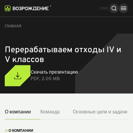
ENG
О компании
Команда
Основные цели и задачи
ГЛАВНАЯ
Перерабатываем отходы IV и
V классов
Cкачать презентацию
PDF, 2.05 MB
О компании
Команда
Основные цели и задачи
01
О КОМПАНИИ